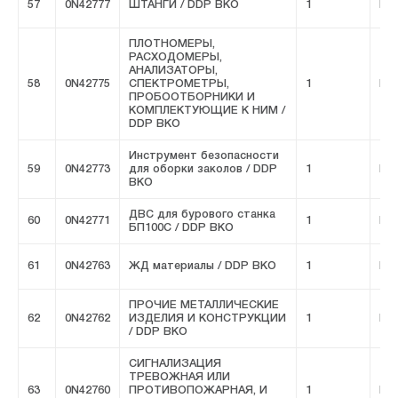
57
0N42777
ШТАНГИ / DDP ВКО
1
FIV
ПЛОТНОМЕРЫ,
РАСХОДОМЕРЫ,
АНАЛИЗАТОРЫ,
58
0N42775
СПЕКТРОМЕТРЫ,
1
FIV
ПРОБООТБОРНИКИ И
КОМПЛЕКТУЮЩИЕ К НИМ /
DDP ВКО
Инструмент безопасности
59
0N42773
для оборки заколов / DDP
1
FIV
ВКО
ДВС для бурового станка
60
0N42771
1
FIV
БП100С / DDP ВКО
61
0N42763
ЖД материалы / DDP ВКО
1
FIV
ПРОЧИЕ МЕТАЛЛИЧЕСКИЕ
62
0N42762
ИЗДЕЛИЯ И КОНСТРУКЦИИ
1
FIV
/ DDP ВКО
СИГНАЛИЗАЦИЯ
ТРЕВОЖНАЯ ИЛИ
63
0N42760
ПРОТИВОПОЖАРНАЯ, И
1
FIV