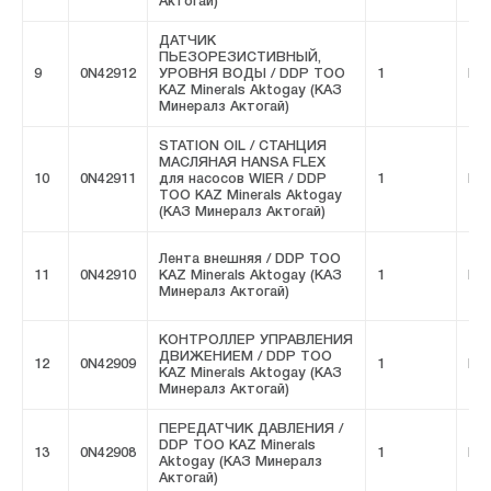
Актогай)
ДАТЧИК
ПЬЕЗОРЕЗИСТИВНЫЙ,
9
0N42912
УРОВНЯ ВОДЫ / DDP ТОО
1
FIV
KAZ Minerals Aktogay (КАЗ
Минералз Актогай)
STATION OIL / СТАНЦИЯ
МАСЛЯНАЯ HANSA FLEX
10
0N42911
для насосов WIER / DDP
1
FIV
ТОО KAZ Minerals Aktogay
(КАЗ Минералз Актогай)
Лента внешняя / DDP ТОО
11
0N42910
KAZ Minerals Aktogay (КАЗ
1
FIV
Минералз Актогай)
КОНТРОЛЛЕР УПРАВЛЕНИЯ
ДВИЖЕНИЕМ / DDP ТОО
12
0N42909
1
FIV
KAZ Minerals Aktogay (КАЗ
Минералз Актогай)
ПЕРЕДАТЧИК ДАВЛЕНИЯ /
DDP ТОО KAZ Minerals
13
0N42908
1
FIV
Aktogay (КАЗ Минералз
Актогай)