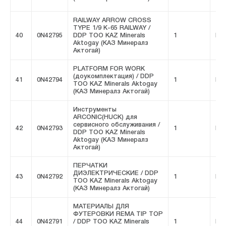
RAILWAY ARROW CROSS
TYPE 1/9 К-65 RAILWAY /
40
0N42795
DDP ТОО KAZ Minerals
1
FIV
Aktogay (КАЗ Минералз
Актогай)
PLATFORM FOR WORK
(доукомплектация) / DDP
41
0N42794
1
FIV
ТОО KAZ Minerals Aktogay
(КАЗ Минералз Актогай)
Инструменты
ARCONIC(HUCK) для
сервисного обслуживания /
42
0N42793
1
FIV
DDP ТОО KAZ Minerals
Aktogay (КАЗ Минералз
Актогай)
ПЕРЧАТКИ
ДИЭЛЕКТРИЧЕСКИЕ / DDP
43
0N42792
1
FIV
ТОО KAZ Minerals Aktogay
(КАЗ Минералз Актогай)
МАТЕРИАЛЫ ДЛЯ
ФУТЕРОВКИ REMA TIP TOP
44
0N42791
/ DDP ТОО KAZ Minerals
1
FIV