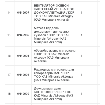
ВЕНТИЛЯТОР ОСЕВОЙ
НАСТЕННЫЙ ZIEHL-ABEGG
14
0N42907
ДОУКОМПЛЕКТАЦИЯ / DDP
1
FIV
ТОО KAZ Minerals Aktogay
(КАЗ Минералз Актогай)
Металл Хардокс
докомплект для сварки
15
0N42905
кузовов / DDP ТОО KAZ
1
FIV
Minerals Aktogay (КАЗ
Минералз Актогай)
Абсорбирующие материалы
/ DDP ТОО KAZ Minerals
16
0N42904
1
FIV
Aktogay (КАЗ Минералз
Актогай)
Расходные материалы для
лаборатории KAL / DDP
17
0N42903
1
FIV
ТОО KAZ Minerals Aktogay
(КАЗ Минералз Актогай)
Доукомплектация
КОНТРОЛЛЕР / DDP ТОО
18
0N42902
1
FIV
KAZ Minerals Aktogay (КАЗ
Минералз Актогай)