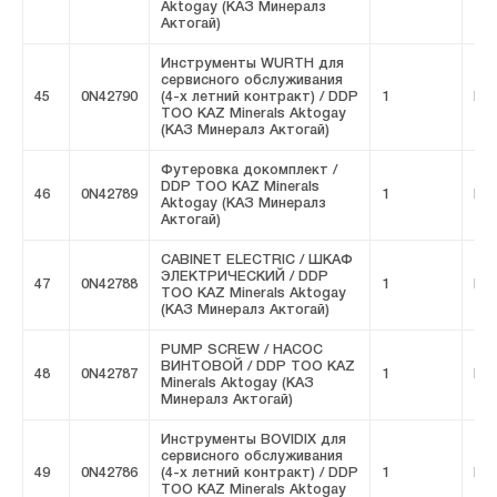
Aktogay (КАЗ Минералз
Актогай)
Инструменты WURTH для
сервисного обслуживания
45
0N42790
(4-х летний контракт) / DDP
1
FIV
ТОО KAZ Minerals Aktogay
(КАЗ Минералз Актогай)
Футеровка докомплект /
DDP ТОО KAZ Minerals
46
0N42789
1
FIV
Aktogay (КАЗ Минералз
Актогай)
CABINET ELECTRIC / ШКАФ
ЭЛЕКТРИЧЕСКИЙ / DDP
47
0N42788
1
FIV
ТОО KAZ Minerals Aktogay
(КАЗ Минералз Актогай)
PUMP SCREW / НАСОС
ВИНТОВОЙ / DDP ТОО KAZ
48
0N42787
1
FIV
Minerals Aktogay (КАЗ
Минералз Актогай)
Инструменты BOVIDIX для
сервисного обслуживания
49
0N42786
(4-х летний контракт) / DDP
1
FIV
ТОО KAZ Minerals Aktogay