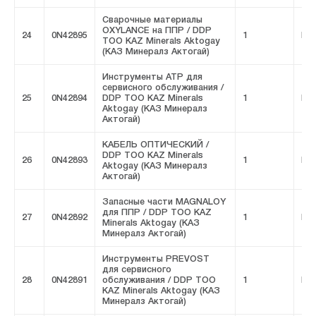
Сварочные материалы
OXYLANCE на ППР / DDP
24
0N42895
1
FIV
ТОО KAZ Minerals Aktogay
(КАЗ Минералз Актогай)
Инструменты ATP для
сервисного обслуживания /
25
0N42894
DDP ТОО KAZ Minerals
1
FIV
Aktogay (КАЗ Минералз
Актогай)
КАБЕЛЬ ОПТИЧЕСКИЙ /
DDP ТОО KAZ Minerals
26
0N42893
1
FIV
Aktogay (КАЗ Минералз
Актогай)
Запасные части MAGNALOY
для ППР / DDP ТОО KAZ
27
0N42892
1
FIV
Minerals Aktogay (КАЗ
Минералз Актогай)
Инструменты PREVOST
для сервисного
28
0N42891
обслуживания / DDP ТОО
1
FIV
KAZ Minerals Aktogay (КАЗ
Минералз Актогай)