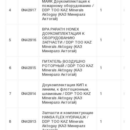
МАЯК Доукомплектация к
пожарному оборудованию /
4
0N42917
DDP ТОО KAZ Minerals
1
FIV
Aktogay (КАЗ Минералз
Актогай)
BPA PARATH HONEX
ДОУКОМПЛЕКТАЦИЯ К
ОБОРУДОВАНИЮ
5
0N42916
1
FIV
ЗАПЧАСТИ / DDP ТОО KAZ
Minerals Aktogay (КАЗ
Минералз Актогай)
ПИТАТЕЛЬ ВОЗДУШНО
РОТОРНЫЙ / DDP ТОО KAZ
6
0N42915
1
FIV
Minerals Aktogay (КАЗ
Минералз Актогай)
Доукомплектация КИП к
линиям, к флотоционным,
7
0N42914
шламовым / DDP ТОО KAZ
1
FIV
Minerals Aktogay (КАЗ
Минералз Актогай)
Запчасти и комплектующие
HANSA FLEX HYDRAULIK /
8
0N42913
DDP ТОО KAZ Minerals
1
FIV
Aktogay (КАЗ Минералз