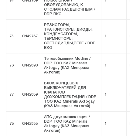
74
0N42739
ПОМОЛЬНОМУ
1
FIV
ОБОРУДОВАНИЮ, К
СТОЛАМ РАЗДЕЛОЧНЫМ /
DDP ВКО
РЕЗИСТОРЫ,
ТРАНЗИСТОРЫ, ДИОДЫ,
КОНДЕНСАТОРЫ,
75
0N42737
1
FIV
ТЕРМИСТОРЫ,
СВЕТОДИОДЫ,РЕЛЕ / DDP
ВКО
Теплообменник Modine /
DDP ТОО KAZ Minerals
76
0N42890
1
FIV
Aktogay (КАЗ Минералз
Актогай)
БЛОК КОНЦЕВЫХ
ВЫКЛЮЧАТЕЛЕЙ ДЛЯ
КЛАПАНОВ
77
0N42889
1
FIV
ДОУКОМПЛЕКТАЦИЯ / DDP
ТОО KAZ Minerals Aktogay
(КАЗ Минералз Актогай)
АПС доукомплектация /
DDP ТОО KAZ Minerals
78
0N42888
1
FIV
Aktogay (КАЗ Минералз
Актогай)