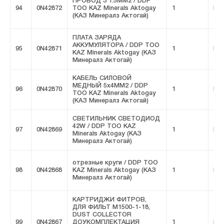
ПРОВОД 3 1.5MM2 / DDP
94
0N42872
ТОО KAZ Minerals Aktogay
1
FIV
(КАЗ Минералз Актогай)
ПЛАТА ЗАРЯДА
АККУМУЛЯТОРА / DDP ТОО
95
0N42871
1
FIV
KAZ Minerals Aktogay (КАЗ
Минералз Актогай)
КАБЕЛЬ СИЛОВОЙ
МЕДНЫЙ 5x4MM2 / DDP
96
0N42870
1
FIV
ТОО KAZ Minerals Aktogay
(КАЗ Минералз Актогай)
СВЕТИЛЬНИК СВЕТОДИОД
42W / DDP ТОО KAZ
97
0N42869
1
FIV
Minerals Aktogay (КАЗ
Минералз Актогай)
отрезные круги / DDP ТОО
98
0N42868
KAZ Minerals Aktogay (КАЗ
1
FIV
Минералз Актогай)
КАРТРИДЖИ ФИТРОВ,
ДЛЯ ФИЛЬТ M1500-1-18,
DUST COLLECTOR
99
0N42867
ДОУКОМПЛЕКТАЦИЯ
1
FIV