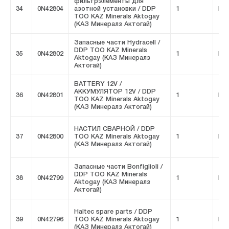
фильтрэлементы для
34
0N42804
азотной установки / DDP
1
FIV
ТОО KAZ Minerals Aktogay
(КАЗ Минералз Актогай)
Запасные части Hydracell /
DDP ТОО KAZ Minerals
35
0N42802
1
FIV
Aktogay (КАЗ Минералз
Актогай)
BATTERY 12V /
АККУМУЛЯТОР 12V / DDP
36
0N42801
1
FIV
ТОО KAZ Minerals Aktogay
(КАЗ Минералз Актогай)
НАСТИЛ СВАРНОЙ / DDP
37
0N42800
ТОО KAZ Minerals Aktogay
1
FIV
(КАЗ Минералз Актогай)
Запасные части Bonfiglioli /
DDP ТОО KAZ Minerals
38
0N42799
1
FIV
Aktogay (КАЗ Минералз
Актогай)
Haltec spare parts / DDP
39
0N42796
ТОО KAZ Minerals Aktogay
1
FIV
(КАЗ Минералз Актогай)