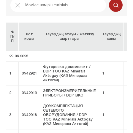
№
Ба
Лот
Тауардың атауы / жеткізу
Тауардың
П/
бр
коды
шарттары
саны
П
29.06.2025
Футеровка докомплект /
DDP ТОО KAZ Minerals
1
0N42921
1
FIV
Aktogay (КАЗ Минералз
Актогай)
ЭЛЕКТРОИЗМЕРИТЕЛЬНЫЕ
2
0N42919
1
FIV
ПРИБОРЫ / DDP ВКО
ДОУКОМПЛЕКТАЦИЯ
СЕТЕВОГО
3
0N42918
ОБОРУДОВАНИЯ / DDP
1
FIV
ТОО KAZ Minerals Aktogay
(КАЗ Минералз Актогай)