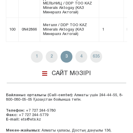
МЕЛЬНИЦ / DDP ТОО KAZ
Minerals Aktogay (КАЗ
Минералз Актогай)
Металл / DDP ТОО KAZ
100
0N42866
Minerals Aktogay (КАЗ
1
FIV
Минералз Актогай)
1
2
3
4
635
САЙТ МӘЗІРІ
Байланыс орталығы (Сall-center):
Алматы үшін 244-44-55, 8-
800-080-05-05 Қазақстан бойынша тегін.
Телефон:
+7 727 244-5780
Факс:
+7 727 244-5779
E-mail:
ets@ets.kz
Мекен-жайымыз:
Алматы қаласы, Достық даңғылы 136,