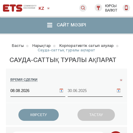
КУРСЫ
KZ
ВАЛЮТ
САЙТ МӘЗІРІ
Басты
Нарықтар
Корпоративтік сатып алулар
Сауда-саттық туралы ақпарат
САУДА-САТТЫҚ ТУРАЛЫ АҚПАРАТ
ВРЕМЯ СДЕЛКИ