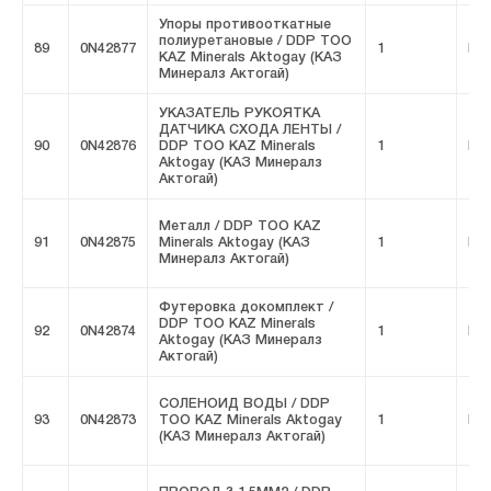
Упоры противооткатные
полиуретановые / DDP ТОО
89
0N42877
1
FIV
KAZ Minerals Aktogay (КАЗ
Минералз Актогай)
УКАЗАТЕЛЬ РУКОЯТКА
ДАТЧИКА СХОДА ЛЕНТЫ /
90
0N42876
DDP ТОО KAZ Minerals
1
FIV
Aktogay (КАЗ Минералз
Актогай)
Металл / DDP ТОО KAZ
91
0N42875
Minerals Aktogay (КАЗ
1
FIV
Минералз Актогай)
Футеровка докомплект /
DDP ТОО KAZ Minerals
92
0N42874
1
FIV
Aktogay (КАЗ Минералз
Актогай)
СОЛЕНОИД ВОДЫ / DDP
93
0N42873
ТОО KAZ Minerals Aktogay
1
FIV
(КАЗ Минералз Актогай)