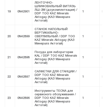
ЛЕНТОЧНО-
ШЛИФОВАЛЬНЫЙ ВИТЯЗЬ
ЛШ-2М (доукомплеткация) /
19
0N42901
1
FIV
DDP ТОО KAZ Minerals
Aktogay (КАЗ Минералз
Актогай)
СТАНОК НАПОЛЬНЫЙ
ВЕРТИКАЛЬНО-
20
0N42899
СВЕРЛИЛЬНЫЙ / DDP ТОО
1
FIV
KAZ Minerals Aktogay (КАЗ
Минералз Актогай)
Посуда для лаборатории
KAL / DDP ТОО KAZ Minerals
21
0N42898
1
FIV
Aktogay (КАЗ Минералз
Актогай)
САЛФЕТКИ ДЛЯ СТАНЦИИ /
DDP ТОО KAZ Minerals
22
0N42897
1
FIV
Aktogay (КАЗ Минералз
Актогай)
Инструменты TECNA для
сервисного обслуживания /
23
0N42896
DDP ТОО KAZ Minerals
1
FIV
Aktogay (КАЗ Минералз
Актогай)