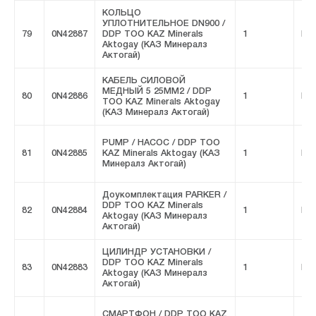
КОЛЬЦО
УПЛОТНИТЕЛЬНОЕ DN900 /
79
0N42887
DDP ТОО KAZ Minerals
1
FIV
Aktogay (КАЗ Минералз
Актогай)
КАБЕЛЬ СИЛОВОЙ
МЕДНЫЙ 5 25MM2 / DDP
80
0N42886
1
FIV
ТОО KAZ Minerals Aktogay
(КАЗ Минералз Актогай)
PUMP / НАСОС / DDP ТОО
81
0N42885
KAZ Minerals Aktogay (КАЗ
1
FIV
Минералз Актогай)
Доукомплектация PARKER /
DDP ТОО KAZ Minerals
82
0N42884
1
FIV
Aktogay (КАЗ Минералз
Актогай)
ЦИЛИНДР УСТАНОВКИ /
DDP ТОО KAZ Minerals
83
0N42883
1
FIV
Aktogay (КАЗ Минералз
Актогай)
СМАРТФОН / DDP ТОО KAZ