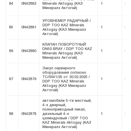
84
0N42882
Minerals Aktogay (КАЗ
1
FIV
Минералз Актогай)
УРОВНЕМЕР РАДАРНЫЙ /
DDP ТОО KAZ Minerals
85
0N42881
1
FIV
Aktogay (КАЗ Минералз
Актогай)
КЛАПАН ПОВОРОТНЫЙ
DN50 BRAY / DDP ТОО KAZ
86
0N42880
1
FIV
Minerals Aktogay (КАЗ
Минералз Актогай)
Закуп серверного
оборудования согласно
ТС/0041/25 от 20.02.2025 /
87
0N42879
1
FIV
DDP ТОО KAZ Minerals
Aktogay (КАЗ Минералз
Актогай)
автомобили 5-ти местный,
4-х дверный,
полноприводный пикап,
88
0N42878
дизельный 4-х
1
FIV
целиндровый / DDP ТОО
KAZ Minerals Aktogay (КАЗ
Минералз Актогай)