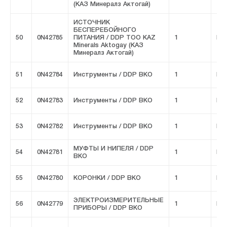
(КАЗ Минералз Актогай)
ИСТОЧНИК
БЕСПЕРЕБОЙНОГО
50
0N42785
ПИТАНИЯ / DDP ТОО KAZ
1
FIV
Minerals Aktogay (КАЗ
Минералз Актогай)
51
0N42784
Инструменты / DDP ВКО
1
FIV
52
0N42783
Инструменты / DDP ВКО
1
FIV
53
0N42782
Инструменты / DDP ВКО
1
FIV
МУФТЫ И НИПЕЛЯ / DDP
54
0N42781
1
FIV
ВКО
55
0N42780
КОРОНКИ / DDP ВКО
1
FIV
ЭЛЕКТРОИЗМЕРИТЕЛЬНЫЕ
56
0N42779
1
FIV
ПРИБОРЫ / DDP ВКО