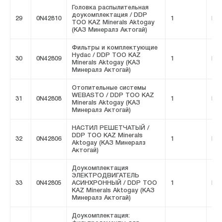
Головка распылительная
доукомплектация / DDP
29
0N42810
1
FIV
ТОО KAZ Minerals Aktogay
(КАЗ Минералз Актогай)
Фильтры и комплектующие
Hydac / DDP ТОО KAZ
30
0N42809
1
FIV
Minerals Aktogay (КАЗ
Минералз Актогай)
Отопительные системы
WEBASTO / DDP ТОО KAZ
31
0N42808
1
FIV
Minerals Aktogay (КАЗ
Минералз Актогай)
НАСТИЛ РЕШЕТЧАТЫЙ /
DDP ТОО KAZ Minerals
32
0N42806
1
FIV
Aktogay (КАЗ Минералз
Актогай)
Доукомплектация
ЭЛЕКТРОДВИГАТЕЛЬ
33
0N42805
АСИНХРОННЫЙ / DDP ТОО
1
FIV
KAZ Minerals Aktogay (КАЗ
Минералз Актогай)
Доукомплектация: