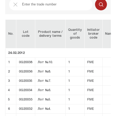
Quantity
Initiator
Lot
Product name /
No.
of
broker
Name
code
delivery terms
goods
code
24.02.2012
1
0G20038
Лот №10.
1
FIVE
2
0G20036
Лот №8.
1
FIVE
3
0G20035
Лот №7.
1
FIVE
4
0G20034
Лот №6.
1
FIVE
5
0G20033
Лот №5.
1
FIVE
6
0G20032
Лот №4.
1
FIVE