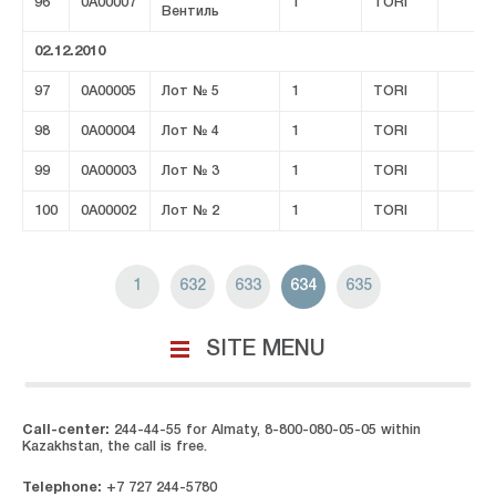
96
0A00007
1
TORI
Вентиль
02.12.2010
97
0A00005
Лот № 5
1
TORI
98
0A00004
Лот № 4
1
TORI
99
0A00003
Лот № 3
1
TORI
100
0A00002
Лот № 2
1
TORI
1
632
633
634
635
SITE MENU
Call-center:
244-44-55 for Almaty, 8-800-080-05-05 within
Kazakhstan, the call is free.
Telephone:
+7 727 244-5780