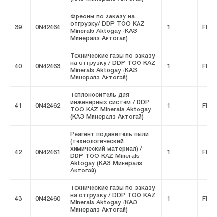
Фреоны по заказу на
отгрузку/ DDP ТОО KAZ
39
0N42464
1
FIVE
Minerals Aktogay (КАЗ
Минералз Актогай)
Технические газы по заказу
на отгрузку / DDP ТОО KAZ
40
0N42463
1
FIVE
Minerals Aktogay (КАЗ
Минералз Актогай)
Теплоноситель для
инженерных систем / DDP
41
0N42462
1
FIVE
ТОО KAZ Minerals Aktogay
(КАЗ Минералз Актогай)
Реагент подавитель пыли
(технологический
химический материал) /
42
0N42461
1
FIVE
DDP ТОО KAZ Minerals
Aktogay (КАЗ Минералз
Актогай)
Технические газы по заказу
на отгрузку / DDP ТОО KAZ
43
0N42460
1
FIVE
Minerals Aktogay (КАЗ
Минералз Актогай)