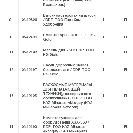
Bozshakol (КАЗ Минералз
Бозшаколь)
Вагон-мастерская на шасси
9
0N42326
/ DDP ТОО ЕвроХим-
1
FIVE
Удобрения
Ролл-шторы / DDP ТОО RG
10
0N42499
1
FIVE
Gold
Мебель для УКС/ DDP ТОО
11
0N42498
1
FIVE
RG Gold
Закуп дорожных знаков
12
0N42497
безопасности / DDP ТОО
1
FIVE
RG Gold
РАСХОДНЫЕ МАТЕРИАЛЫ
ДЛЯ ПЕЧАТАЮЩЕЙ
ТЕХНИКИ(для сервисного
13
0N42495
1
FIVE
обслуживания) / DDP ТОО
KAZ Minerals Aktogay (КАЗ
Минералз Актогай)
Комплектующие для
оборудования ASX-560 /
14
0N42493
DDP ТОО KAZ Minerals
1
FIVE
Aktogay (КАЗ Минералз