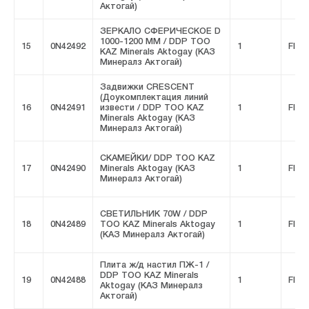
Актогай)
ЗЕРКАЛО СФЕРИЧЕСКОЕ D
1000-1200 MM / DDP ТОО
15
0N42492
1
FIVE
KAZ Minerals Aktogay (КАЗ
Минералз Актогай)
Задвижки CRESCENT
(Доукомплектация линий
16
0N42491
извести / DDP ТОО KAZ
1
FIVE
Minerals Aktogay (КАЗ
Минералз Актогай)
СКАМЕЙКИ/ DDP ТОО KAZ
17
0N42490
Minerals Aktogay (КАЗ
1
FIVE
Минералз Актогай)
СВЕТИЛЬНИК 70W / DDP
18
0N42489
ТОО KAZ Minerals Aktogay
1
FIVE
(КАЗ Минералз Актогай)
Плита ж/д настил ПЖ-1 /
DDP ТОО KAZ Minerals
19
0N42488
1
FIVE
Aktogay (КАЗ Минералз
Актогай)