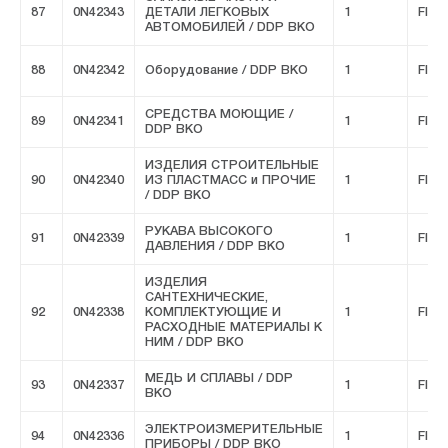
87
0N42343
ДЕТАЛИ ЛЕГКОВЫХ
1
FIVE
АВТОМОБИЛЕЙ / DDP ВКО
88
0N42342
Оборудование / DDP ВКО
1
FIVE
СРЕДСТВА МОЮЩИЕ /
89
0N42341
1
FIVE
DDP ВКО
ИЗДЕЛИЯ СТРОИТЕЛЬНЫЕ
90
0N42340
ИЗ ПЛАСТМАСС и ПРОЧИЕ
1
FIVE
/ DDP ВКО
РУКАВА ВЫСОКОГО
91
0N42339
1
FIVE
ДАВЛЕНИЯ / DDP ВКО
ИЗДЕЛИЯ
САНТЕХНИЧЕСКИЕ,
92
0N42338
КОМПЛЕКТУЮЩИЕ И
1
FIVE
РАСХОДНЫЕ МАТЕРИАЛЫ К
НИМ / DDP ВКО
МЕДЬ И СПЛАВЫ / DDP
93
0N42337
1
FIVE
ВКО
ЭЛЕКТРОИЗМЕРИТЕЛЬНЫЕ
94
0N42336
1
FIVE
ПРИБОРЫ / DDP ВКО