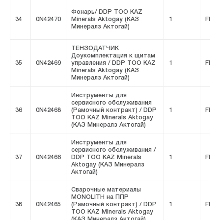
Фонарь/ DDP ТОО KAZ
34
0N42470
Minerals Aktogay (КАЗ
1
FIVE
Минералз Актогай)
ТЕНЗОДАТЧИК
Доукомплектация к щитам
35
0N42469
управления / DDP ТОО KAZ
1
FIVE
Minerals Aktogay (КАЗ
Минералз Актогай)
Инструменты для
сервисного обслуживания
36
0N42468
(Рамочный контракт) / DDP
1
FIVE
ТОО KAZ Minerals Aktogay
(КАЗ Минералз Актогай)
Инструменты для
сервисного обслуживания /
37
0N42466
DDP ТОО KAZ Minerals
1
FIVE
Aktogay (КАЗ Минералз
Актогай)
Сварочные материалы
MONOLITH на ППР
38
0N42465
(Рамочный контракт) / DDP
1
FIVE
ТОО KAZ Minerals Aktogay
(КАЗ Минералз Актогай)