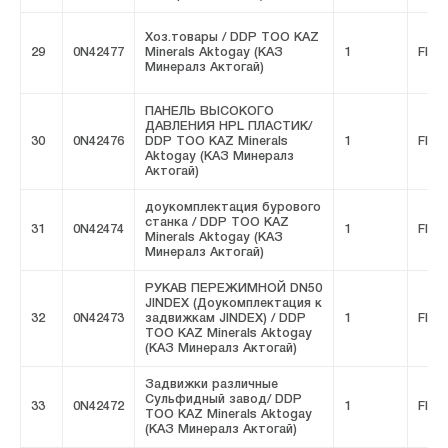
Хоз.товары / DDP ТОО KAZ
29
0N42477
Minerals Aktogay (КАЗ
1
FIVE
Минералз Актогай)
ПАНЕЛЬ ВЫСОКОГО
ДАВЛЕНИЯ HPL ПЛАСТИК/
30
0N42476
DDP ТОО KAZ Minerals
1
FIVE
Aktogay (КАЗ Минералз
Актогай)
доукомплектация бурового
станка / DDP ТОО KAZ
31
0N42474
1
FIVE
Minerals Aktogay (КАЗ
Минералз Актогай)
РУКАВ ПЕРЕЖИМНОЙ DN50
JINDEX (Доукомплектация к
32
0N42473
задвижкам JINDEX) / DDP
1
FIVE
ТОО KAZ Minerals Aktogay
(КАЗ Минералз Актогай)
Задвижки различные
Сульфидный завод/ DDP
33
0N42472
1
FIVE
ТОО KAZ Minerals Aktogay
(КАЗ Минералз Актогай)