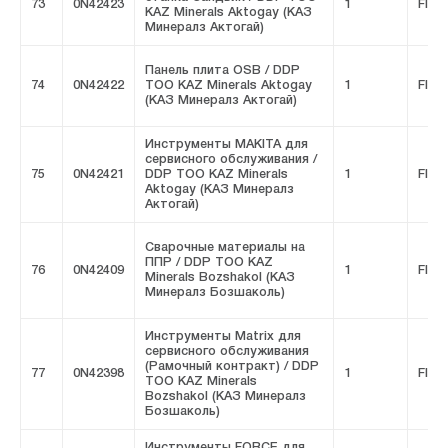
73
0N42423
1
FIVE
KAZ Minerals Aktogay (КАЗ
Минералз Актогай)
Панель плита OSB / DDP
74
0N42422
ТОО KAZ Minerals Aktogay
1
FIVE
(КАЗ Минералз Актогай)
Инструменты MAKITA для
сервисного обслуживания /
75
0N42421
DDP ТОО KAZ Minerals
1
FIVE
Aktogay (КАЗ Минералз
Актогай)
Сварочные материалы на
ППР / DDP ТОО KAZ
76
0N42409
1
FIVE
Minerals Bozshakol (КАЗ
Минералз Бозшаколь)
Инструменты Matrix для
сервисного обслуживания
(Рамочный контракт) / DDP
77
0N42398
1
FIVE
ТОО KAZ Minerals
Bozshakol (КАЗ Минералз
Бозшаколь)
Инструменты FORCE для