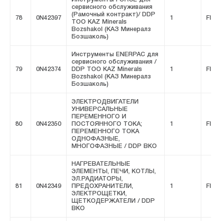
сервисного обслуживания
(Рамочный контракт)/ DDP
78
0N42397
1
FIVE
ТОО KAZ Minerals
Bozshakol (КАЗ Минералз
Бозшаколь)
Инструменты ENERPAC для
сервисного обслуживания /
79
0N42374
DDP ТОО KAZ Minerals
1
FIVE
Bozshakol (КАЗ Минералз
Бозшаколь)
ЭЛЕКТРОДВИГАТЕЛИ
УНИВЕРСАЛЬНЫЕ
ПЕРЕМЕННОГО И
80
0N42350
ПОСТОЯННОГО ТОКА;
1
FIVE
ПЕРЕМЕННОГО ТОКА
ОДНОФАЗНЫЕ,
МНОГОФАЗНЫЕ / DDP ВКО
НАГРЕВАТЕЛЬНЫЕ
ЭЛЕМЕНТЫ, ПЕЧИ, КОТЛЫ,
ЭЛ.РАДИАТОРЫ,
81
0N42349
ПРЕДОХРАНИТЕЛИ,
1
FIVE
ЭЛЕКТРОЩЕТКИ,
ЩЕТКОДЕРЖАТЕЛИ / DDP
ВКО