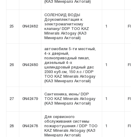
(КАЗ Минералз Актогай)
СОЛЕНОИД ВОДЫ
Доукомплектация к
электромагнитному
25
0N42482
1
FIVE
клапану/ DDP ТОО KAZ
Minerals Aktogay (КАЗ
Минералз Актогай)
автомобили 5-ти местный,
4-х дверный,
полноприводный пикап,
дизельный 4-х
26
0N42480
1
FIVE
целиндровый рядный двс
2393 куб.см, 150 л.с / DDP
ТОО KAZ Minerals Aktogay
(КАЗ Минералз Актогай)
Сантехника, июнь/ DDP
27
0N42479
ТОО KAZ Minerals Aktogay
1
FIVE
(КАЗ Минералз Актогай)
Для сервисного
обслуживания системы
28
0N42478
пожаротушения / DDP ТОО
1
FIVE
KAZ Minerals Aktogay (КАЗ
Минералз Актогай)