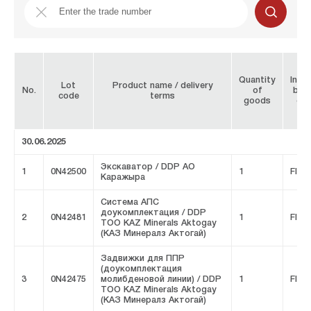
Quantity
Initi
Lot
Product name / delivery
No.
of
bro
code
terms
goods
co
30.06.2025
Экскаватор / DDP АО
1
0N42500
1
FIVE
Каражыра
Система АПС
доукомплектация / DDP
2
0N42481
1
FIVE
ТОО KAZ Minerals Aktogay
(КАЗ Минералз Актогай)
Задвижки для ППР
(доукомплектация
3
0N42475
молибденовой линии) / DDP
1
FIVE
ТОО KAZ Minerals Aktogay
(КАЗ Минералз Актогай)