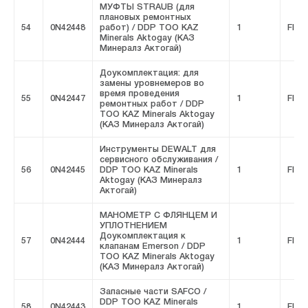
МУФТЫ STRAUB (для
плановых ремонтных
54
0N42448
работ) / DDP ТОО KAZ
1
FIVE
Minerals Aktogay (КАЗ
Минералз Актогай)
Доукомплектация: для
замены уровнемеров во
время проведения
55
0N42447
1
FIVE
ремонтных работ / DDP
ТОО KAZ Minerals Aktogay
(КАЗ Минералз Актогай)
Инструменты DEWALT для
сервисного обслуживания /
56
0N42445
DDP ТОО KAZ Minerals
1
FIVE
Aktogay (КАЗ Минералз
Актогай)
МАНОМЕТР С ФЛЯНЦЕМ И
УПЛОТНЕНИЕМ
Доукомплектация к
57
0N42444
1
FIVE
клапанам Emerson / DDP
ТОО KAZ Minerals Aktogay
(КАЗ Минералз Актогай)
Запасные части SAFCO /
DDP ТОО KAZ Minerals
58
0N42443
1
FIVE