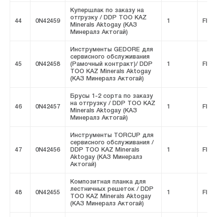
Купершлак по заказу на
отгрузку / DDP ТОО KAZ
44
0N42459
1
FIVE
Minerals Aktogay (КАЗ
Минералз Актогай)
Инструменты GEDORE для
сервисного обслуживания
45
0N42458
(Рамочный контракт)/ DDP
1
FIVE
ТОО KAZ Minerals Aktogay
(КАЗ Минералз Актогай)
Брусы 1-2 сорта по заказу
на отгрузку / DDP ТОО KAZ
46
0N42457
1
FIVE
Minerals Aktogay (КАЗ
Минералз Актогай)
Инструменты TORCUP для
сервисного обслуживания /
47
0N42456
DDP ТОО KAZ Minerals
1
FIVE
Aktogay (КАЗ Минералз
Актогай)
Композитная планка для
лестничных решеток / DDP
48
0N42455
1
FIVE
ТОО KAZ Minerals Aktogay
(КАЗ Минералз Актогай)