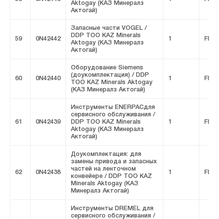
Aktogay (КАЗ Минералз
Актогай)
Запасные части VOGEL /
DDP ТОО KAZ Minerals
59
0N42442
1
FIVE
Aktogay (КАЗ Минералз
Актогай)
Оборудование Siemens
(доукомплектация) / DDP
60
0N42440
1
FIVE
ТОО KAZ Minerals Aktogay
(КАЗ Минералз Актогай)
Инструменты ENERPACдля
сервисного обслуживания /
61
0N42439
DDP ТОО KAZ Minerals
1
FIVE
Aktogay (КАЗ Минералз
Актогай)
Доукомплектация: для
замены привода и запасных
частей на ленточном
62
0N42438
1
FIVE
конвейере / DDP ТОО KAZ
Minerals Aktogay (КАЗ
Минералз Актогай)
Инструменты DREMEL для
сервисного обслуживания /