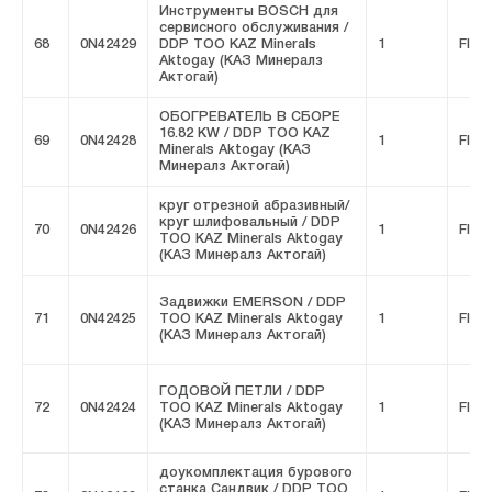
Инструменты BOSCH для
сервисного обслуживания /
68
0N42429
DDP ТОО KAZ Minerals
1
FIVE
Aktogay (КАЗ Минералз
Актогай)
ОБОГРЕВАТЕЛЬ В СБОРЕ
16.82 KW / DDP ТОО KAZ
69
0N42428
1
FIVE
Minerals Aktogay (КАЗ
Минералз Актогай)
круг отрезной абразивный/
круг шлифовальный / DDP
70
0N42426
1
FIVE
ТОО KAZ Minerals Aktogay
(КАЗ Минералз Актогай)
Задвижки EMERSON / DDP
71
0N42425
ТОО KAZ Minerals Aktogay
1
FIVE
(КАЗ Минералз Актогай)
ГОДОВОЙ ПЕТЛИ / DDP
72
0N42424
ТОО KAZ Minerals Aktogay
1
FIVE
(КАЗ Минералз Актогай)
доукомплектация бурового
станка Сандвик / DDP ТОО