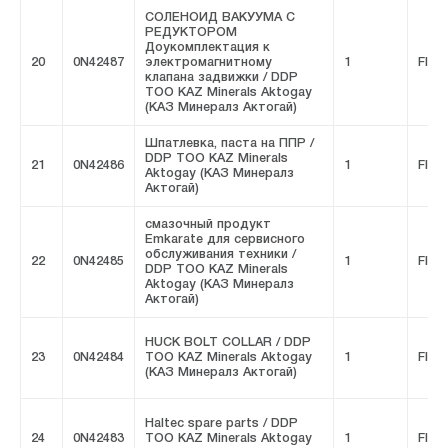
СОЛЕНОИД ВАКУУМА С
РЕДУКТОРОМ
Доукомплектация к
20
0N42487
электромагнитному
1
FIVE
клапана задвижки / DDP
ТОО KAZ Minerals Aktogay
(КАЗ Минералз Актогай)
Шпатлевка, паста на ППР /
DDP ТОО KAZ Minerals
21
0N42486
1
FIVE
Aktogay (КАЗ Минералз
Актогай)
смазочный продукт
Emkarate для сервисного
обслуживания техники /
22
0N42485
1
FIVE
DDP ТОО KAZ Minerals
Aktogay (КАЗ Минералз
Актогай)
HUCK BOLT COLLAR / DDP
23
0N42484
ТОО KAZ Minerals Aktogay
1
FIVE
(КАЗ Минералз Актогай)
Haltec spare parts / DDP
24
0N42483
ТОО KAZ Minerals Aktogay
1
FIVE