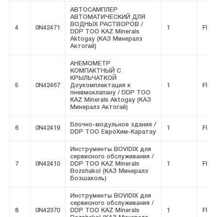
АВТОСАМПЛЕР
АВТОМАТИЧЕСКИЙ ДЛЯ
ВОДНЫХ РАСТВОРОВ /
4
0N42471
1
FIVE
DDP ТОО KAZ Minerals
Aktogay (КАЗ Минералз
Актогай)
АНЕМОМЕТР
КОМПАКТНЫЙ С
КРЫЛЬЧАТКОЙ
5
0N42467
Доукомплектация к
1
FIVE
пневмоклапану / DDP ТОО
KAZ Minerals Aktogay (КАЗ
Минералз Актогай)
Блочно-модульное здание /
6
0N42419
1
FIVE
DDP ТОО ЕвроХим-Каратау
Инструменты BOVIDIX для
сервисного обслуживания /
7
0N42410
DDP ТОО KAZ Minerals
1
FIVE
Bozshakol (КАЗ Минералз
Бозшаколь)
Инструменты BOVIDIX для
сервисного обслуживания /
8
0N42370
DDP ТОО KAZ Minerals
1
FIVE