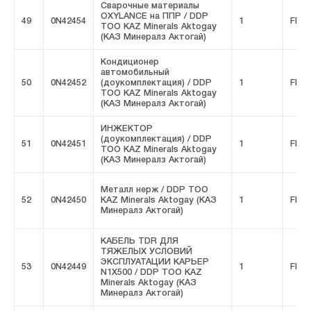
Сварочные материалы
OXYLANCE на ППР / DDP
49
0N42454
1
FIVE
ТОО KAZ Minerals Aktogay
(КАЗ Минералз Актогай)
Кондиционер
автомобильный
50
0N42452
(доукомплектация) / DDP
1
FIVE
ТОО KAZ Minerals Aktogay
(КАЗ Минералз Актогай)
ИНЖЕКТОР
(доукомплектация) / DDP
51
0N42451
1
FIVE
ТОО KAZ Minerals Aktogay
(КАЗ Минералз Актогай)
Металл нерж / DDP ТОО
52
0N42450
KAZ Minerals Aktogay (КАЗ
1
FIVE
Минералз Актогай)
КАБЕЛЬ TDR ДЛЯ
ТЯЖЕЛЫХ УСЛОВИЙ
ЭКСПЛУАТАЦИИ КАРЬЕР
53
0N42449
1
FIVE
N1X500 / DDP ТОО KAZ
Minerals Aktogay (КАЗ
Минералз Актогай)