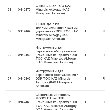
Фонарь/ DDP ТОО KAZ
34
0N42470
Minerals Aktogay (КАЗ
1
FIVE
Минералз Актогай)
ТЕНЗОДАТЧИК
Доукомплектация к щитам
35
0N42469
управления / DDP ТОО KAZ
1
FIVE
Minerals Aktogay (КАЗ
Минералз Актогай)
Инструменты для
сервисного обслуживания
36
0N42468
(Рамочный контракт) / DDP
1
FIVE
ТОО KAZ Minerals Aktogay
(КАЗ Минералз Актогай)
Инструменты для
сервисного обслуживания /
37
0N42466
DDP ТОО KAZ Minerals
1
FIVE
Aktogay (КАЗ Минералз
Актогай)
Сварочные материалы
MONOLITH на ППР
38
0N42465
(Рамочный контракт) / DDP
1
FIVE
ТОО KAZ Minerals Aktogay
(КАЗ Минералз Актогай)