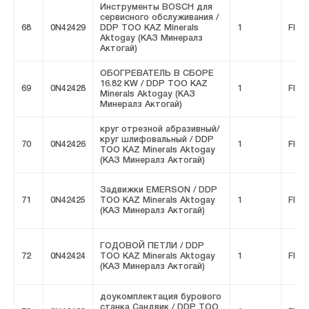
Инструменты BOSCH для
сервисного обслуживания /
68
0N42429
DDP ТОО KAZ Minerals
1
FIVE
Aktogay (КАЗ Минералз
Актогай)
ОБОГРЕВАТЕЛЬ В СБОРЕ
16.82 KW / DDP ТОО KAZ
69
0N42428
1
FIVE
Minerals Aktogay (КАЗ
Минералз Актогай)
круг отрезной абразивный/
круг шлифовальный / DDP
70
0N42426
1
FIVE
ТОО KAZ Minerals Aktogay
(КАЗ Минералз Актогай)
Задвижки EMERSON / DDP
71
0N42425
ТОО KAZ Minerals Aktogay
1
FIVE
(КАЗ Минералз Актогай)
ГОДОВОЙ ПЕТЛИ / DDP
72
0N42424
ТОО KAZ Minerals Aktogay
1
FIVE
(КАЗ Минералз Актогай)
доукомплектация бурового
станка Сандвик / DDP ТОО