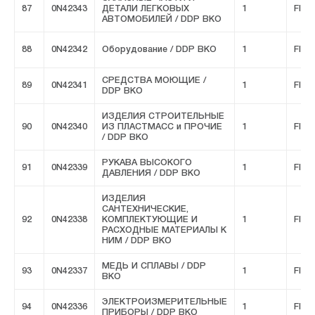
87
0N42343
ДЕТАЛИ ЛЕГКОВЫХ
1
FIVE
АВТОМОБИЛЕЙ / DDP ВКО
88
0N42342
Оборудование / DDP ВКО
1
FIVE
СРЕДСТВА МОЮЩИЕ /
89
0N42341
1
FIVE
DDP ВКО
ИЗДЕЛИЯ СТРОИТЕЛЬНЫЕ
90
0N42340
ИЗ ПЛАСТМАСС и ПРОЧИЕ
1
FIVE
/ DDP ВКО
РУКАВА ВЫСОКОГО
91
0N42339
1
FIVE
ДАВЛЕНИЯ / DDP ВКО
ИЗДЕЛИЯ
САНТЕХНИЧЕСКИЕ,
92
0N42338
КОМПЛЕКТУЮЩИЕ И
1
FIVE
РАСХОДНЫЕ МАТЕРИАЛЫ К
НИМ / DDP ВКО
МЕДЬ И СПЛАВЫ / DDP
93
0N42337
1
FIVE
ВКО
ЭЛЕКТРОИЗМЕРИТЕЛЬНЫЕ
94
0N42336
1
FIVE
ПРИБОРЫ / DDP ВКО