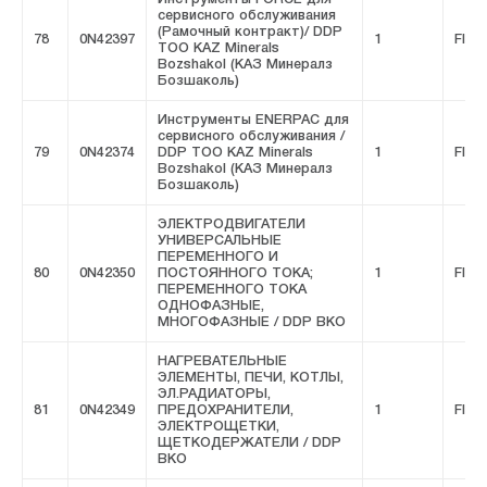
сервисного обслуживания
(Рамочный контракт)/ DDP
78
0N42397
1
FIVE
ТОО KAZ Minerals
Bozshakol (КАЗ Минералз
Бозшаколь)
Инструменты ENERPAC для
сервисного обслуживания /
79
0N42374
DDP ТОО KAZ Minerals
1
FIVE
Bozshakol (КАЗ Минералз
Бозшаколь)
ЭЛЕКТРОДВИГАТЕЛИ
УНИВЕРСАЛЬНЫЕ
ПЕРЕМЕННОГО И
80
0N42350
ПОСТОЯННОГО ТОКА;
1
FIVE
ПЕРЕМЕННОГО ТОКА
ОДНОФАЗНЫЕ,
МНОГОФАЗНЫЕ / DDP ВКО
НАГРЕВАТЕЛЬНЫЕ
ЭЛЕМЕНТЫ, ПЕЧИ, КОТЛЫ,
ЭЛ.РАДИАТОРЫ,
81
0N42349
ПРЕДОХРАНИТЕЛИ,
1
FIVE
ЭЛЕКТРОЩЕТКИ,
ЩЕТКОДЕРЖАТЕЛИ / DDP
ВКО