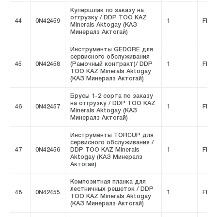
Купершлак по заказу на
отгрузку / DDP ТОО KAZ
44
0N42459
1
FIVE
Minerals Aktogay (КАЗ
Минералз Актогай)
Инструменты GEDORE для
сервисного обслуживания
45
0N42458
(Рамочный контракт)/ DDP
1
FIVE
ТОО KAZ Minerals Aktogay
(КАЗ Минералз Актогай)
Брусы 1-2 сорта по заказу
на отгрузку / DDP ТОО KAZ
46
0N42457
1
FIVE
Minerals Aktogay (КАЗ
Минералз Актогай)
Инструменты TORCUP для
сервисного обслуживания /
47
0N42456
DDP ТОО KAZ Minerals
1
FIVE
Aktogay (КАЗ Минералз
Актогай)
Композитная планка для
лестничных решеток / DDP
48
0N42455
1
FIVE
ТОО KAZ Minerals Aktogay
(КАЗ Минералз Актогай)