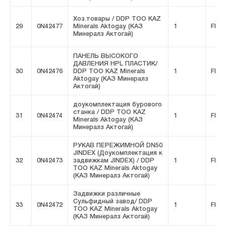
Хоз.товары / DDP ТОО KAZ
29
0N42477
Minerals Aktogay (КАЗ
1
FIVE
Минералз Актогай)
ПАНЕЛЬ ВЫСОКОГО
ДАВЛЕНИЯ HPL ПЛАСТИК/
30
0N42476
DDP ТОО KAZ Minerals
1
FIVE
Aktogay (КАЗ Минералз
Актогай)
доукомплектация бурового
станка / DDP ТОО KAZ
31
0N42474
1
FIVE
Minerals Aktogay (КАЗ
Минералз Актогай)
РУКАВ ПЕРЕЖИМНОЙ DN50
JINDEX (Доукомплектация к
32
0N42473
задвижкам JINDEX) / DDP
1
FIVE
ТОО KAZ Minerals Aktogay
(КАЗ Минералз Актогай)
Задвижки различные
Сульфидный завод/ DDP
33
0N42472
1
FIVE
ТОО KAZ Minerals Aktogay
(КАЗ Минералз Актогай)