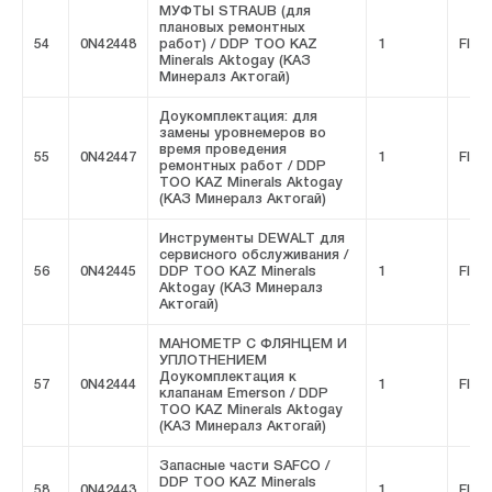
МУФТЫ STRAUB (для
плановых ремонтных
54
0N42448
работ) / DDP ТОО KAZ
1
FIVE
Minerals Aktogay (КАЗ
Минералз Актогай)
Доукомплектация: для
замены уровнемеров во
время проведения
55
0N42447
1
FIVE
ремонтных работ / DDP
ТОО KAZ Minerals Aktogay
(КАЗ Минералз Актогай)
Инструменты DEWALT для
сервисного обслуживания /
56
0N42445
DDP ТОО KAZ Minerals
1
FIVE
Aktogay (КАЗ Минералз
Актогай)
МАНОМЕТР С ФЛЯНЦЕМ И
УПЛОТНЕНИЕМ
Доукомплектация к
57
0N42444
1
FIVE
клапанам Emerson / DDP
ТОО KAZ Minerals Aktogay
(КАЗ Минералз Актогай)
Запасные части SAFCO /
DDP ТОО KAZ Minerals
58
0N42443
1
FIVE