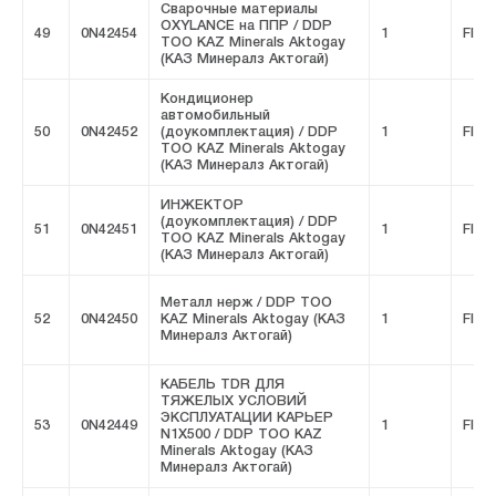
Сварочные материалы
OXYLANCE на ППР / DDP
49
0N42454
1
FIVE
ТОО KAZ Minerals Aktogay
(КАЗ Минералз Актогай)
Кондиционер
автомобильный
50
0N42452
(доукомплектация) / DDP
1
FIVE
ТОО KAZ Minerals Aktogay
(КАЗ Минералз Актогай)
ИНЖЕКТОР
(доукомплектация) / DDP
51
0N42451
1
FIVE
ТОО KAZ Minerals Aktogay
(КАЗ Минералз Актогай)
Металл нерж / DDP ТОО
52
0N42450
KAZ Minerals Aktogay (КАЗ
1
FIVE
Минералз Актогай)
КАБЕЛЬ TDR ДЛЯ
ТЯЖЕЛЫХ УСЛОВИЙ
ЭКСПЛУАТАЦИИ КАРЬЕР
53
0N42449
1
FIVE
N1X500 / DDP ТОО KAZ
Minerals Aktogay (КАЗ
Минералз Актогай)