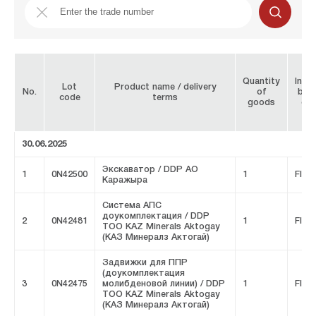
Quantity
Initi
Lot
Product name / delivery
No.
of
bro
code
terms
goods
co
30.06.2025
Экскаватор / DDP АО
1
0N42500
1
FIVE
Каражыра
Система АПС
доукомплектация / DDP
2
0N42481
1
FIVE
ТОО KAZ Minerals Aktogay
(КАЗ Минералз Актогай)
Задвижки для ППР
(доукомплектация
3
0N42475
молибденовой линии) / DDP
1
FIVE
ТОО KAZ Minerals Aktogay
(КАЗ Минералз Актогай)