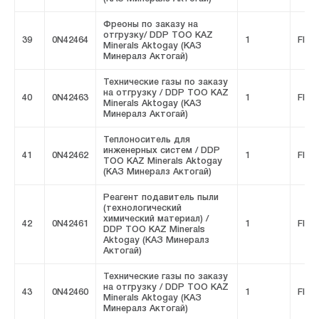
Фреоны по заказу на
отгрузку/ DDP ТОО KAZ
39
0N42464
1
FIVE
Minerals Aktogay (КАЗ
Минералз Актогай)
Технические газы по заказу
на отгрузку / DDP ТОО KAZ
40
0N42463
1
FIVE
Minerals Aktogay (КАЗ
Минералз Актогай)
Теплоноситель для
инженерных систем / DDP
41
0N42462
1
FIVE
ТОО KAZ Minerals Aktogay
(КАЗ Минералз Актогай)
Реагент подавитель пыли
(технологический
химический материал) /
42
0N42461
1
FIVE
DDP ТОО KAZ Minerals
Aktogay (КАЗ Минералз
Актогай)
Технические газы по заказу
на отгрузку / DDP ТОО KAZ
43
0N42460
1
FIVE
Minerals Aktogay (КАЗ
Минералз Актогай)