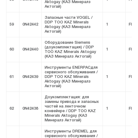
Aktogay (КАЗ Минералз
Актогай)
Запасные части VOGEL /
DDP ТОО KAZ Minerals
59
0N42442
1
FIVE
Aktogay (КАЗ Минералз
Актогай)
Оборудование Siemens
(доукомплектация) / DDP
60
0N42440
1
FIVE
ТОО KAZ Minerals Aktogay
(КАЗ Минералз Актогай)
Инструменты ENERPACдля
сервисного обслуживания /
61
0N42439
DDP ТОО KAZ Minerals
1
FIVE
Aktogay (КАЗ Минералз
Актогай)
Доукомплектация: для
замены привода и запасных
частей на ленточном
62
0N42438
1
FIVE
конвейере / DDP ТОО KAZ
Minerals Aktogay (КАЗ
Минералз Актогай)
Инструменты DREMEL для
сервисного обслуживания /