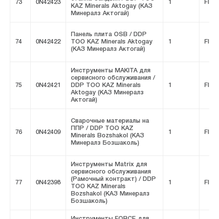
73
0N42423
1
FIVE
KAZ Minerals Aktogay (КАЗ
Минералз Актогай)
Панель плита OSB / DDP
74
0N42422
ТОО KAZ Minerals Aktogay
1
FIVE
(КАЗ Минералз Актогай)
Инструменты MAKITA для
сервисного обслуживания /
75
0N42421
DDP ТОО KAZ Minerals
1
FIVE
Aktogay (КАЗ Минералз
Актогай)
Сварочные материалы на
ППР / DDP ТОО KAZ
76
0N42409
1
FIVE
Minerals Bozshakol (КАЗ
Минералз Бозшаколь)
Инструменты Matrix для
сервисного обслуживания
(Рамочный контракт) / DDP
77
0N42398
1
FIVE
ТОО KAZ Minerals
Bozshakol (КАЗ Минералз
Бозшаколь)
Инструменты FORCE для