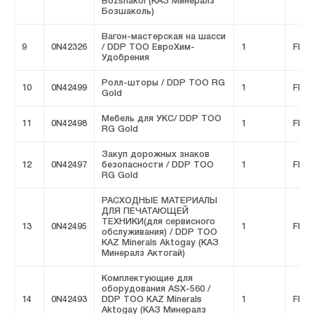
Bozshakol (КАЗ Минералз
Бозшаколь)
Вагон-мастерская на шасси
9
0N42326
/ DDP ТОО ЕвроХим-
1
FIVE
Удобрения
Ролл-шторы / DDP ТОО RG
10
0N42499
1
FIVE
Gold
Мебель для УКС/ DDP ТОО
11
0N42498
1
FIVE
RG Gold
Закуп дорожных знаков
12
0N42497
безопасности / DDP ТОО
1
FIVE
RG Gold
РАСХОДНЫЕ МАТЕРИАЛЫ
ДЛЯ ПЕЧАТАЮЩЕЙ
ТЕХНИКИ(для сервисного
13
0N42495
1
FIVE
обслуживания) / DDP ТОО
KAZ Minerals Aktogay (КАЗ
Минералз Актогай)
Комплектующие для
оборудования ASX-560 /
14
0N42493
DDP ТОО KAZ Minerals
1
FIVE
Aktogay (КАЗ Минералз