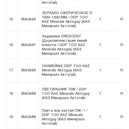
Актогай)
ЗЕРКАЛО СФЕРИЧЕСКОЕ D
1000-1200 MM / DDP ТОО
15
0N42492
1
FIVE
KAZ Minerals Aktogay (КАЗ
Минералз Актогай)
Задвижки CRESCENT
(Доукомплектация линий
16
0N42491
извести / DDP ТОО KAZ
1
FIVE
Minerals Aktogay (КАЗ
Минералз Актогай)
СКАМЕЙКИ/ DDP ТОО KAZ
17
0N42490
Minerals Aktogay (КАЗ
1
FIVE
Минералз Актогай)
СВЕТИЛЬНИК 70W / DDP
18
0N42489
ТОО KAZ Minerals Aktogay
1
FIVE
(КАЗ Минералз Актогай)
Плита ж/д настил ПЖ-1 /
DDP ТОО KAZ Minerals
19
0N42488
1
FIVE
Aktogay (КАЗ Минералз
Актогай)