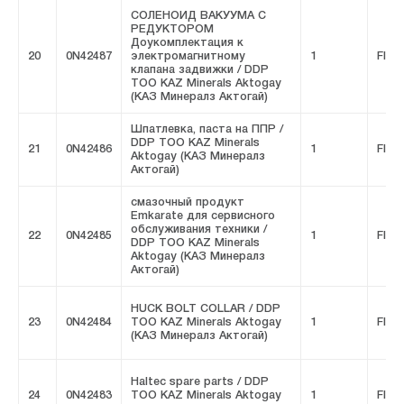
СОЛЕНОИД ВАКУУМА С
РЕДУКТОРОМ
Доукомплектация к
20
0N42487
электромагнитному
1
FIVE
клапана задвижки / DDP
ТОО KAZ Minerals Aktogay
(КАЗ Минералз Актогай)
Шпатлевка, паста на ППР /
DDP ТОО KAZ Minerals
21
0N42486
1
FIVE
Aktogay (КАЗ Минералз
Актогай)
смазочный продукт
Emkarate для сервисного
обслуживания техники /
22
0N42485
1
FIVE
DDP ТОО KAZ Minerals
Aktogay (КАЗ Минералз
Актогай)
HUCK BOLT COLLAR / DDP
23
0N42484
ТОО KAZ Minerals Aktogay
1
FIVE
(КАЗ Минералз Актогай)
Haltec spare parts / DDP
24
0N42483
ТОО KAZ Minerals Aktogay
1
FIVE