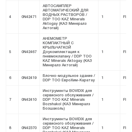
АВТОСАМПЛЕР
АВТОМАТИЧЕСКИЙ ДЛЯ
ВОДНЫХ РАСТВОРОВ /
4
0N42471
1
FIVE
DDP ТОО KAZ Minerals
Aktogay (КАЗ Минералз
Актогай)
АНЕМОМЕТР
КОМПАКТНЫЙ С
КРЫЛЬЧАТКОЙ
5
0N42467
Доукомплектация к
1
FIVE
пневмоклапану / DDP ТОО
KAZ Minerals Aktogay (КАЗ
Минералз Актогай)
Блочно-модульное здание /
6
0N42419
1
FIVE
DDP ТОО ЕвроХим-Каратау
Инструменты BOVIDIX для
сервисного обслуживания /
7
0N42410
DDP ТОО KAZ Minerals
1
FIVE
Bozshakol (КАЗ Минералз
Бозшаколь)
Инструменты BOVIDIX для
сервисного обслуживания /
8
0N42370
DDP ТОО KAZ Minerals
1
FIVE