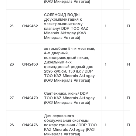
(КАЗ Минералз Актогай)
СОЛЕНОИД ВОДЫ
Доукомплектация к
электромагнитному
25
0N42482
1
FIVE
клапану/ DDP ТОО KAZ
Minerals Aktogay (КАЗ
Минералз Актогай)
автомобили 5-ти местный,
4-х дверный,
полноприводный пикап,
дизельный 4-х
26
0N42480
1
FIVE
целиндровый рядный двс
2393 куб.см, 150 л.с / DDP
ТОО KAZ Minerals Aktogay
(КАЗ Минералз Актогай)
Сантехника, июнь/ DDP
27
0N42479
ТОО KAZ Minerals Aktogay
1
FIVE
(КАЗ Минералз Актогай)
Для сервисного
обслуживания системы
28
0N42478
пожаротушения / DDP ТОО
1
FIVE
KAZ Minerals Aktogay (КАЗ
Минералз Актогай)