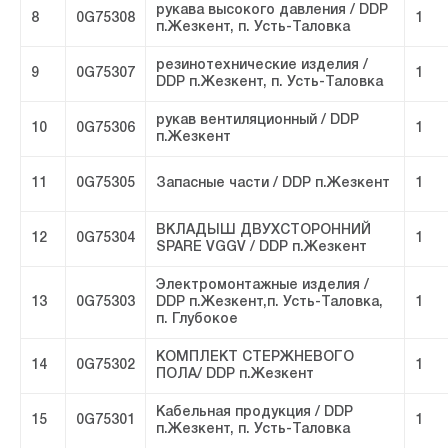
рукава высокого давления / DDP
8
0G75308
1
п.Жезкент, п. Усть-Таловка
резинотехнические изделия /
9
0G75307
1
DDP п.Жезкент, п. Усть-Таловка
рукав вентиляционный / DDP
10
0G75306
1
п.Жезкент
11
0G75305
Запасные части / DDP п.Жезкент
1
ВКЛАДЫШ ДВУХСТОРОННИЙ
12
0G75304
1
SPARE VGGV / DDP п.Жезкент
Электромонтажные изделия /
13
0G75303
DDP п.Жезкент,п. Усть-Таловка,
1
п. Глубокое
КОМПЛЕКТ СТЕРЖНЕВОГО
14
0G75302
1
ПОЛА/ DDP п.Жезкент
Кабельная продукция / DDP
15
0G75301
1
п.Жезкент, п. Усть-Таловка