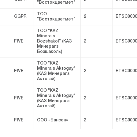
"Востокцветмет"
ТОО
GGPR
2
ETSC0000
"Востокцветмет"
ТОО "KAZ
Minerals
FIVE
Bozshakol" (КАЗ
2
ETSC0000
Минералз
Бозшаколь)
ТОО "KAZ
Minerals Aktogay"
FIVE
2
ETSC0000
(КАЗ Минералз
Актогай)
ТОО "KAZ
Minerals Aktogay"
FIVE
2
ETSC0000
(КАЗ Минералз
Актогай)
FIVE
ООО «Бансен»
2
ETSC0000