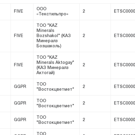
ООО
FIVE
2
ETSC0000
«Текстильпро»
ТОО "KAZ
Minerals
FIVE
Bozshakol" (КАЗ
2
ETSC0000
Минералз
Бозшаколь)
ТОО "KAZ
Minerals Aktogay"
FIVE
2
ETSC0000
(КАЗ Минералз
Актогай)
ТОО
GGPR
2
ETSC0000
"Востокцветмет"
ТОО
GGPR
2
ETSC0000
"Востокцветмет"
ТОО
GGPR
2
ETSC0000
"Востокцветмет"
ТОО