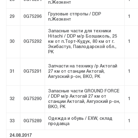
п.Жезкент
Грузовые стпропы / DDP
29
0G75296
1
п.Жезкент
Запасные части для техники
Hitachi / DDP м/р Бозшаколь, 25
30
0G75292
км от п.Торт-Кудук, 80 км от г.
1
Экибастуз, Павлодарской обл.,
РК
Запчасти на технику /р Актогай
31
0G75291
27 км от станции Актогай,
1
Аягузский р-он, ВКО, РК
Запасные части GROUND FORCE
/ DDP м/р Актогай 27 км от
32
0G75290
1
станции Актогай, Аягузский р-он,
ВКО, РК
Одежда и обувь / EXW, склад
33
0G75289
1
продавца
24.08.2017