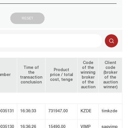
Code
Client
Time of
of the
code
Product
the
winning
(broker
umber
price / total
transaction
broker
of the
cost, tenge
conclusion
of the
auction
auction
winner)
035131
16:36:33
731947.00
KZDE
timkzde
035130
16:36:26
15490.00
VIMP
sagvimp