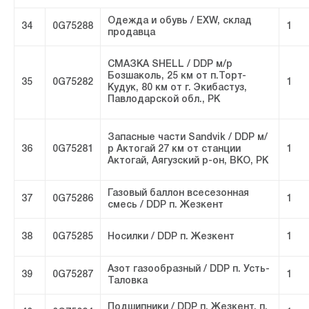
Одежда и обувь / EXW, склад
34
0G75288
1
продавца
СМАЗКА SHELL / DDP м/р
Бозшаколь, 25 км от п.Торт-
35
0G75282
1
Кудук, 80 км от г. Экибастуз,
Павлодарской обл., РК
Запасные части Sandvik / DDP м/
36
0G75281
р Актогай 27 км от станции
1
Актогай, Аягузский р-он, ВКО, РК
Газовый баллон всесезонная
37
0G75286
1
смесь / DDP п. Жезкент
38
0G75285
Носилки / DDP п. Жезкент
1
Азот газообразный / DDP п. Усть-
39
0G75287
1
Таловка
Подшипники / DDP п. Жезкент, п.