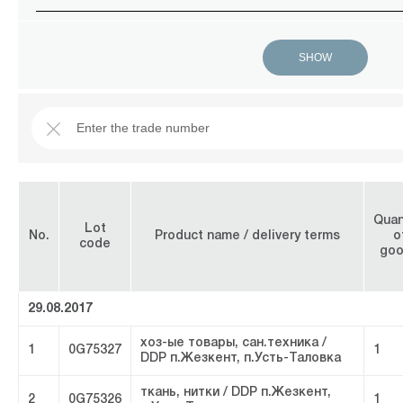
Quan
Lot
No.
Product name / delivery terms
o
code
go
29.08.2017
хоз-ые товары, сан.техника /
1
0G75327
1
DDP п.Жезкент, п.Усть-Таловка
ткань, нитки / DDP п.Жезкент,
2
0G75326
1