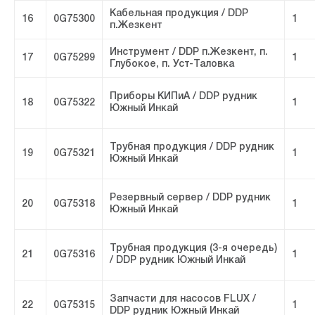
Кабельная продукция / DDP
16
0G75300
1
п.Жезкент
Инструмент / DDP п.Жезкент, п.
17
0G75299
1
Глубокое, п. Уст-Таловка
Приборы КИПиА / DDP рудник
18
0G75322
1
Южный Инкай
Трубная продукция / DDP рудник
19
0G75321
1
Южный Инкай
Резервный сервер / DDP рудник
20
0G75318
1
Южный Инкай
Трубная продукция (3-я очередь)
21
0G75316
1
/ DDP рудник Южный Инкай
Запчасти для насосов FLUX /
22
0G75315
1
DDP рудник Южный Инкай