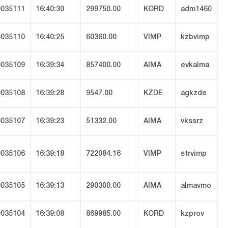
035111
16:40:30
299750.00
KORD
adm1460
035110
16:40:25
60360.00
VIMP
kzbvimp
035109
16:39:34
857400.00
AIMA
evkalma
035108
16:39:28
9547.00
KZDE
agkzde
035107
16:39:23
51332.00
AIMA
vkssrz
035106
16:39:18
722084.16
VIMP
strvimp
035105
16:39:13
290300.00
AIMA
almavmo
035104
16:39:08
869985.00
KORD
kzprov