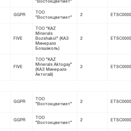
"Востокцветмет"
ТОО
GGPR
2
ETSC0000
"Востокцветмет"
ТОО "KAZ
Minerals
FIVE
Bozshakol" (КАЗ
2
ETSC0000
Минералз
Бозшаколь)
ТОО "KAZ
Minerals Aktogay"
FIVE
2
ETSC0000
(КАЗ Минералз
Актогай)
ТОО
GGPR
2
ETSC0000
"Востокцветмет"
ТОО
GGPR
2
ETSC0000
"Востокцветмет"