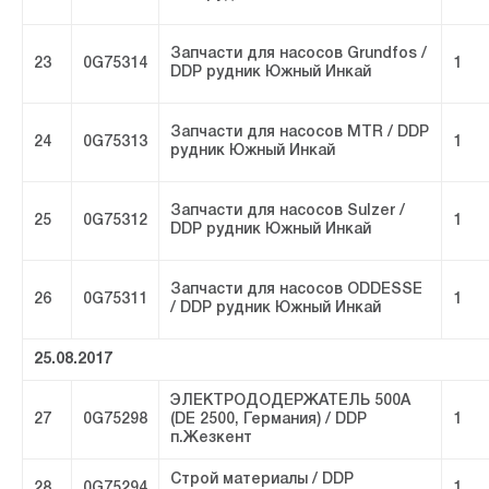
Запчасти для насосов Grundfos /
23
0G75314
1
DDP рудник Южный Инкай
Запчасти для насосов МТR / DDP
24
0G75313
1
рудник Южный Инкай
Запчасти для насосов Sulzer /
25
0G75312
1
DDP рудник Южный Инкай
Запчасти для насосов ODDESSE
26
0G75311
1
/ DDP рудник Южный Инкай
25.08.2017
ЭЛЕКТРОДОДЕРЖАТЕЛЬ 500A
27
0G75298
(DE 2500, Германия) / DDP
1
п.Жезкент
Строй материалы / DDP
28
0G75294
1