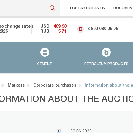
FOR PARTICIPANTS
DOCUMEN
exchange rates
USD:
469.93
8 800 080 05 05
2026
RUB:
5.71
CEMENT
PETROLEUM PRODUCTS
Markets
Corporate purchases
Information about the 
FORMATION ABOUT THE AUCTI