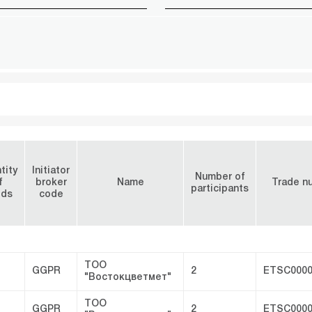
tity
Initiator
Number of
f
broker
Name
Trade n
participants
ods
code
ТОО
GGPR
2
ETSC0000
"Востокцветмет"
ТОО
GGPR
2
ETSC0000