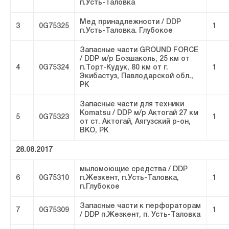
п.Усть-Таловка
Мед принадлежности / DDP
3
0G75325
1
п.Усть-Таловка. Глубокое
Запасные части GROUND FORCE
/ DDP м/р Бозшаколь, 25 км от
4
0G75324
п.Торт-Кудук, 80 км от г.
1
Экибастуз, Павлодарской обл.,
РК
Запасные части для техники
Komatsu / DDP м/р Актогай 27 км
5
0G75323
1
от ст. Актогай, Аягузский р-он,
ВКО, РК
28.08.2017
мыломоющие средства / DDP
6
0G75310
п.Жезкент, п.Усть-Таловка,
1
п.Глубокое
Запасные части к перфораторам
7
0G75309
1
/ DDP п.Жезкент, п. Усть-Таловка