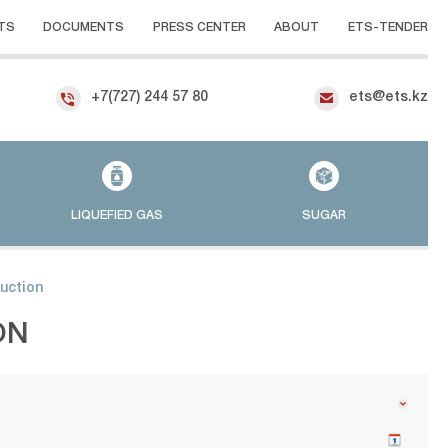
TS
DOCUMENTS
PRESS CENTER
ABOUT
ETS-TENDER
+7(727) 244 57 80
ets@ets.kz
LIQUEFIED GAS
SUGAR
auction
ON