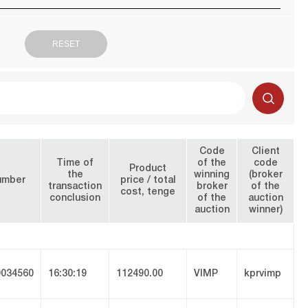
Code
Client
Time of
of the
code
Product
the
winning
(broker
umber
price / total
transaction
broker
of the
cost, tenge
conclusion
of the
auction
auction
winner)
034560
16:30:19
112490.00
VIMP
kprvimp