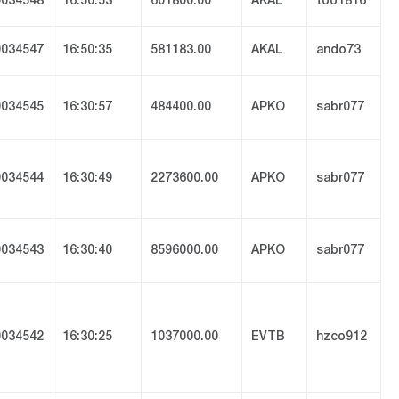
034548
16:50:53
601800.00
AKAL
too1816
034547
16:50:35
581183.00
AKAL
ando73
034545
16:30:57
484400.00
APKO
sabr077
034544
16:30:49
2273600.00
APKO
sabr077
034543
16:30:40
8596000.00
APKO
sabr077
034542
16:30:25
1037000.00
EVTB
hzco912