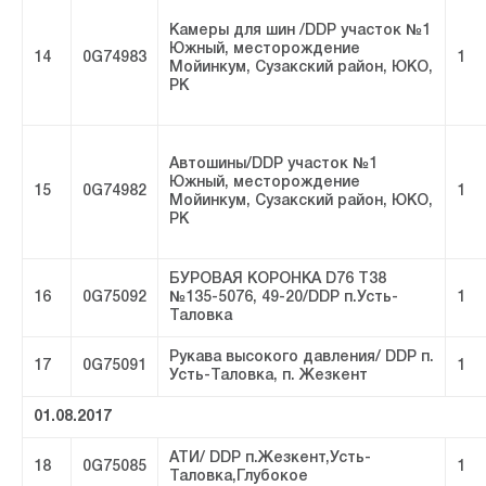
Камеры для шин /DDP участок №1
Южный, месторождение
14
0G74983
1
Мойинкум, Сузакский район, ЮКО,
РК
Автошины/DDP участок №1
Южный, месторождение
15
0G74982
1
Мойинкум, Сузакский район, ЮКО,
РК
БУРОВАЯ КОРОНКА D76 Т38
16
0G75092
№135-5076, 49-20/DDP п.Усть-
1
Таловка
Рукава высокого давления/ DDP п.
17
0G75091
1
Усть-Таловка, п. Жезкент
01.08.2017
АТИ/ DDP п.Жезкент,Усть-
18
0G75085
1
Таловка,Глубокое