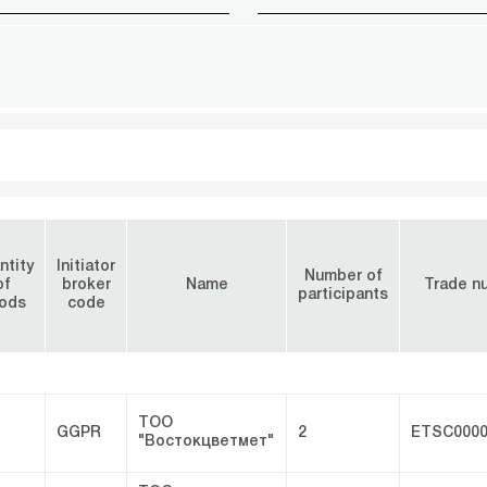
ntity
Initiator
Number of
of
broker
Name
Trade n
participants
ods
code
ТОО
GGPR
2
ETSC0000
"Востокцветмет"