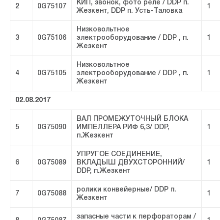
КИП, звонок, фото реле / DDP п.
2
0G75107
1
Жезкент, DDP п. Усть-Таловка
Низковольтное
3
0G75106
электрооборудование / DDP , п.
1
Жезкент
Низковольтное
4
0G75105
электрооборудование / DDP , п.
1
Жезкент
02.08.2017
ВАЛ ПРОМЕЖУТОЧНЫЙ БЛОКА
5
0G75090
ИМПЕЛЛЕРА РИФ 6,3/ DDP,
1
п.Жезкент
УПРУГОЕ СОЕДИНЕНИЕ,
6
0G75089
ВКЛАДЫШ ДВУХСТОРОННИЙ/
1
DDP, п.Жезкент
ролики конвейерные/ DDP п.
7
0G75088
1
Жезкент
запасные части к перфораторам /