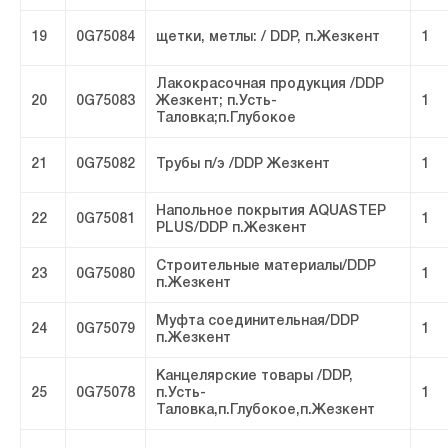
19
0G75084
щетки, метлы: / DDP, п.Жезкент
1
Лакокрасочная продукция /DDP
20
0G75083
Жезкент; п.Усть-
1
Таловка;п.Глубокое
21
0G75082
Трубы п/э /DDP Жезкент
1
Напольное покрытия AQUASTEP
22
0G75081
1
PLUS/DDP п.Жезкент
Строительные материалы/DDP
23
0G75080
1
п.Жезкент
Муфта соединительная/DDP
24
0G75079
1
п.Жезкент
Канцелярские товары /DDP,
25
0G75078
п.Усть-
1
Таловка,п.Глубокое,п.Жезкент