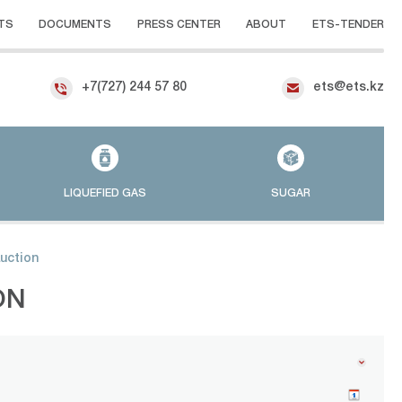
TS
DOCUMENTS
PRESS CENTER
ABOUT
ETS-TENDER
+7(727) 244 57 80
ets@ets.kz
LIQUEFIED GAS
SUGAR
auction
ON