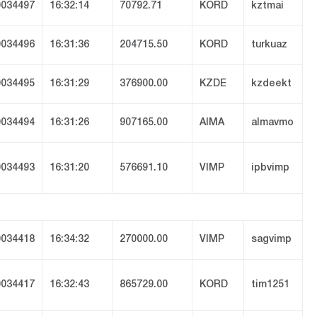
034497
16:32:14
70792.71
KORD
kztmai
034496
16:31:36
204715.50
KORD
turkuaz
034495
16:31:29
376900.00
KZDE
kzdeekt
034494
16:31:26
907165.00
AIMA
almavmo
034493
16:31:20
576691.10
VIMP
ipbvimp
034418
16:34:32
270000.00
VIMP
sagvimp
034417
16:32:43
865729.00
KORD
tim1251