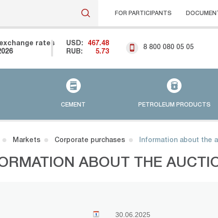
FOR PARTICIPANTS
DOCUMEN
exchange rates
USD:
467.48
8 800 080 05 05
2026
RUB:
5.73
CEMENT
PETROLEUM PRODUCTS
Markets
Corporate purchases
Information about the 
FORMATION ABOUT THE AUCTI