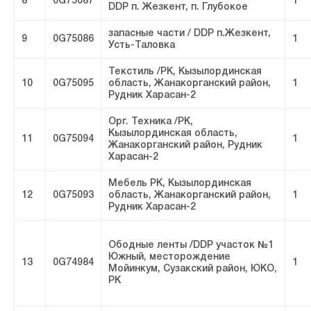
8
0G75087
1
DDP п. Жезкент, п. Глубокое
запасные части / DDP п.Жезкент,
9
0G75086
1
Усть-Таловка
Текстиль /РК, Кызылординская
10
0G75095
область, Жанакорганский район,
1
Рудник Харасан-2
Орг. Техника /РК,
Кызылординская область,
11
0G75094
1
Жанакорганский район, Рудник
Харасан-2
Мебель РК, Кызылординская
12
0G75093
область, Жанакорганский район,
1
Рудник Харасан-2
Ободные ленты /DDP участок №1
Южный, месторождение
13
0G74984
1
Мойинкум, Сузакский район, ЮКО,
РК