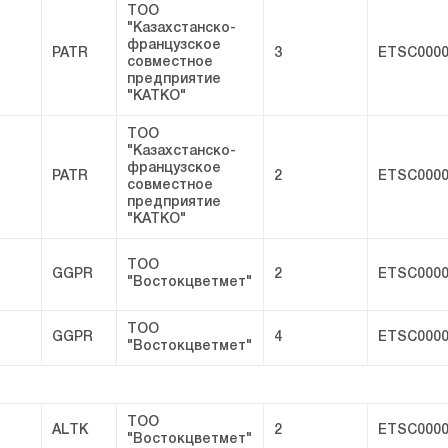
ТОО
"Казахстанско-
французское
PATR
3
ETSC0000
совместное
предприятие
"КАТКО"
ТОО
"Казахстанско-
французское
PATR
2
ETSC0000
совместное
предприятие
"КАТКО"
ТОО
GGPR
2
ETSC0000
"Востокцветмет"
ТОО
GGPR
4
ETSC0000
"Востокцветмет"
ТОО
ALTK
2
ETSC0000
"Востокцветмет"