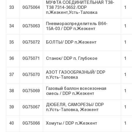
МУФТА СОЕДИНИТЕЛЬНАЯ Т38-
33
0G75064
Т38 7314-3652 /DDP
1
п.Жезкент,Усть-Таловка
Пневмораспределитель В64-
34
0G75063
1
15А-03 / DDP п.Жезкент
35
0G75072
БОЛТЫ/ DDP п.Жезкент
1
36
0G75071
Станок/ DDP п. Глубокое
1
АЗОТ ГАЗООБРАЗНЫЙ/ DDP
37
0G75070
1
п.Усть-Таловка
Газовый баллон всесезонная
38
0G75069
1
смесь / DDP п.Жезкент
ДЮБЕЛЯ, САМОРЕЗЫ/ DDP
39
0G75067
1
п.Усть-Таловка, Жезкент
40
0G75066
Хомуты / DDP п.Жезкент
1