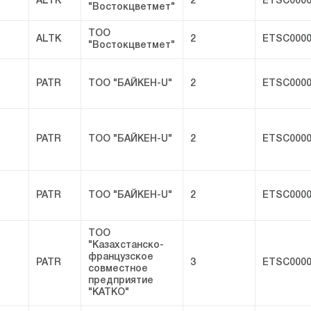
ALTK
2
ETSC0000
"Востокцветмет"
ТОО
ALTK
2
ETSC0000
"Востокцветмет"
PATR
ТОО "БАЙКЕН-U"
2
ETSC0000
PATR
ТОО "БАЙКЕН-U"
2
ETSC0000
PATR
ТОО "БАЙКЕН-U"
2
ETSC0000
ТОО
"Казахстанско-
французское
PATR
3
ETSC0000
совместное
предприятие
"КАТКО"