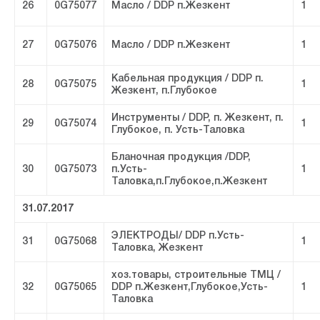
26
0G75077
Масло / DDP п.Жезкент
1
27
0G75076
Масло / DDP п.Жезкент
1
Кабельная продукция / DDP п.
28
0G75075
1
Жезкент, п.Глубокое
Инструменты / DDP, п. Жезкент, п.
29
0G75074
1
Глубокое, п. Усть-Таловка
Бланочная продукция /DDP,
30
0G75073
п.Усть-
1
Таловка,п.Глубокое,п.Жезкент
31.07.2017
ЭЛЕКТРОДЫ/ DDP п.Усть-
31
0G75068
1
Таловка, Жезкент
хоз.товары, строительные ТМЦ /
32
0G75065
DDP п.Жезкент,Глубокое,Усть-
1
Таловка