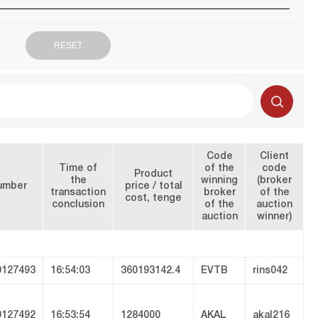
Code
Client
Time of
of the
code
Product
the
winning
(broker
umber
price / total
transaction
broker
of the
cost, tenge
conclusion
of the
auction
auction
winner)
127493
16:54:03
360193142.4
EVTB
rins042
127492
16:53:54
1284000
AKAL
akal216