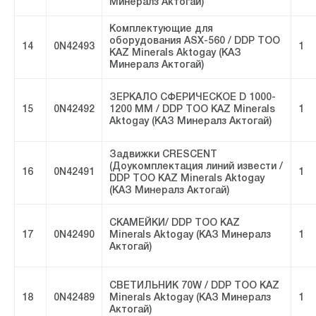
Минералз Актогай)
Комплектующие для
оборудования ASX-560 / DDP ТОО
14
0N42493
1
KAZ Minerals Aktogay (КАЗ
Минералз Актогай)
ЗЕРКАЛО СФЕРИЧЕСКОЕ D 1000-
15
0N42492
1200 MM / DDP ТОО KAZ Minerals
1
Aktogay (КАЗ Минералз Актогай)
Задвижки CRESCENT
(Доукомплектация линий извести /
16
0N42491
1
DDP ТОО KAZ Minerals Aktogay
(КАЗ Минералз Актогай)
СКАМЕЙКИ/ DDP ТОО KAZ
17
0N42490
Minerals Aktogay (КАЗ Минералз
1
Актогай)
СВЕТИЛЬНИК 70W / DDP ТОО KAZ
18
0N42489
Minerals Aktogay (КАЗ Минералз
1
Актогай)