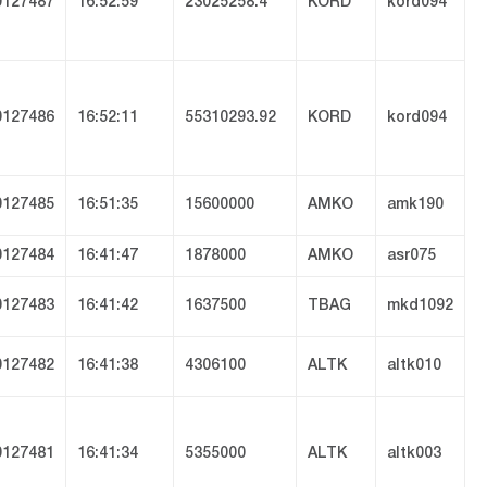
127487
16:52:59
23025258.4
KORD
kord094
127486
16:52:11
55310293.92
KORD
kord094
127485
16:51:35
15600000
AMKO
amk190
127484
16:41:47
1878000
AMKO
asr075
127483
16:41:42
1637500
TBAG
mkd1092
127482
16:41:38
4306100
ALTK
altk010
127481
16:41:34
5355000
ALTK
altk003