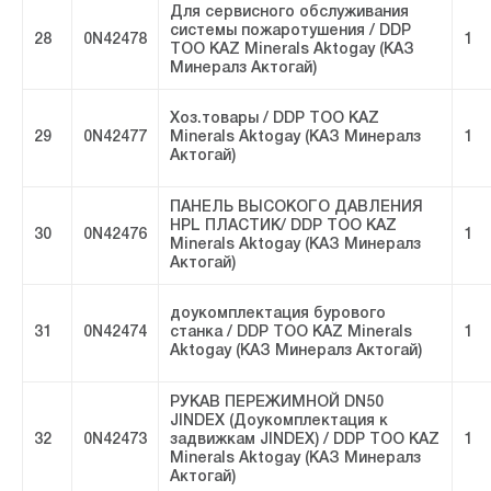
Для сервисного обслуживания
системы пожаротушения / DDP
28
0N42478
1
ТОО KAZ Minerals Aktogay (КАЗ
Минералз Актогай)
Хоз.товары / DDP ТОО KAZ
29
0N42477
Minerals Aktogay (КАЗ Минералз
1
Актогай)
ПАНЕЛЬ ВЫСОКОГО ДАВЛЕНИЯ
HPL ПЛАСТИК/ DDP ТОО KAZ
30
0N42476
1
Minerals Aktogay (КАЗ Минералз
Актогай)
доукомплектация бурового
31
0N42474
станка / DDP ТОО KAZ Minerals
1
Aktogay (КАЗ Минералз Актогай)
РУКАВ ПЕРЕЖИМНОЙ DN50
JINDEX (Доукомплектация к
32
0N42473
задвижкам JINDEX) / DDP ТОО KAZ
1
Minerals Aktogay (КАЗ Минералз
Актогай)