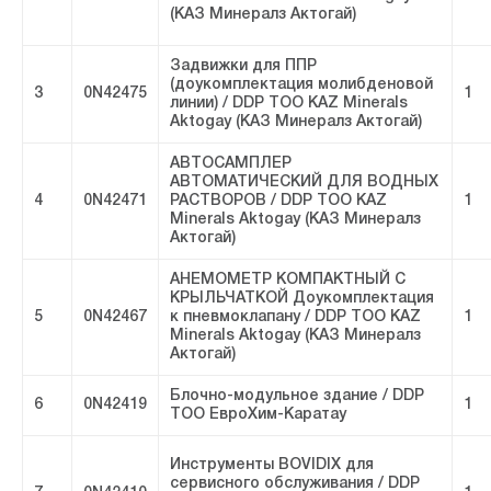
(КАЗ Минералз Актогай)
Задвижки для ППР
(доукомплектация молибденовой
3
0N42475
1
линии) / DDP ТОО KAZ Minerals
Aktogay (КАЗ Минералз Актогай)
АВТОСАМПЛЕР
АВТОМАТИЧЕСКИЙ ДЛЯ ВОДНЫХ
4
0N42471
РАСТВОРОВ / DDP ТОО KAZ
1
Minerals Aktogay (КАЗ Минералз
Актогай)
АНЕМОМЕТР КОМПАКТНЫЙ С
КРЫЛЬЧАТКОЙ Доукомплектация
5
0N42467
к пневмоклапану / DDP ТОО KAZ
1
Minerals Aktogay (КАЗ Минералз
Актогай)
Блочно-модульное здание / DDP
6
0N42419
1
ТОО ЕвроХим-Каратау
Инструменты BOVIDIX для
сервисного обслуживания / DDP