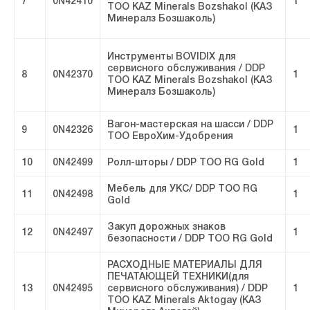
7
0N42410
1
ТОО KAZ Minerals Bozshakol (КАЗ
Минералз Бозшаколь)
Инструменты BOVIDIX для
сервисного обслуживания / DDP
8
0N42370
1
ТОО KAZ Minerals Bozshakol (КАЗ
Минералз Бозшаколь)
Вагон-мастерская на шасси / DDP
9
0N42326
1
ТОО ЕвроХим-Удобрения
10
0N42499
Ролл-шторы / DDP ТОО RG Gold
1
Мебель для УКС/ DDP ТОО RG
11
0N42498
1
Gold
Закуп дорожных знаков
12
0N42497
1
безопасности / DDP ТОО RG Gold
РАСХОДНЫЕ МАТЕРИАЛЫ ДЛЯ
ПЕЧАТАЮЩЕЙ ТЕХНИКИ(для
13
0N42495
сервисного обслуживания) / DDP
1
ТОО KAZ Minerals Aktogay (КАЗ