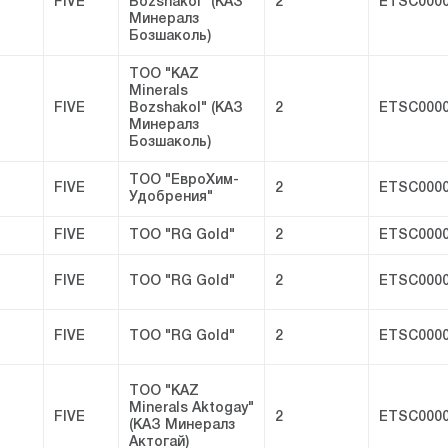
FIVE
Bozshakol" (КАЗ
2
ETSC0000
Минералз
Бозшаколь)
ТОО "KAZ
Minerals
FIVE
Bozshakol" (КАЗ
2
ETSC0000
Минералз
Бозшаколь)
ТОО "ЕвроХим-
FIVE
2
ETSC0000
Удобрения"
FIVE
ТОО "RG Gold"
2
ETSC0000
FIVE
ТОО "RG Gold"
2
ETSC0000
FIVE
ТОО "RG Gold"
2
ETSC0000
ТОО "KAZ
Minerals Aktogay"
FIVE
2
ETSC0000
(КАЗ Минералз
Актогай)