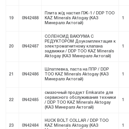
Плита ж/д настил ПЖ-1 / DDP ТОО
19
0N42488
KAZ Minerals Aktogay (КАЗ
1
Минералз Актогай)
СОЛЕНОИД ВАКУУМА С
РЕДУКТОРОМ Доукомплектация к
20
0N42487
электромагнитному клапана
1
задвижки / DDP ТОО KAZ Minerals
Aktogay (КАЗ Минералз Актогай)
Шпатлевка, паста на ППР / DDP
21
0N42486
ТОО KAZ Minerals Aktogay (КАЗ
1
Минералз Актогай)
смазочный продукт Emkarate для
сервисного обслуживания техники
22
0N42485
1
/ DDP ТОО KAZ Minerals Aktogay
(КАЗ Минералз Актогай)
HUCK BOLT COLLAR / DDP ТОО
23
0N42484
KAZ Minerals Aktogay (КАЗ
1