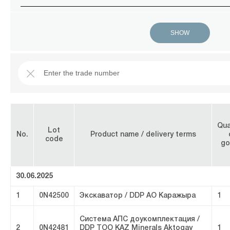
Qua
Lot
No.
Product name / delivery terms
code
go
30.06.2025
1
0N42500
Экскаватор / DDP АО Каражыра
1
Система АПС доукомплектация /
2
0N42481
DDP ТОО KAZ Minerals Aktogay
1