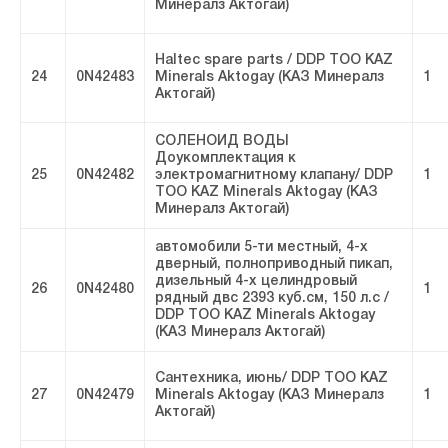
Минералз Актогай)
Haltec spare parts / DDP ТОО KAZ
24
0N42483
Minerals Aktogay (КАЗ Минералз
1
Актогай)
СОЛЕНОИД ВОДЫ
Доукомплектация к
25
0N42482
электромагнитному клапану/ DDP
1
ТОО KAZ Minerals Aktogay (КАЗ
Минералз Актогай)
автомобили 5-ти местный, 4-х
дверный, полноприводный пикап,
дизельный 4-х целиндровый
26
0N42480
1
рядный двс 2393 куб.см, 150 л.с /
DDP ТОО KAZ Minerals Aktogay
(КАЗ Минералз Актогай)
Сантехника, июнь/ DDP ТОО KAZ
27
0N42479
Minerals Aktogay (КАЗ Минералз
1
Актогай)