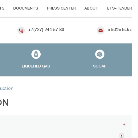
TS
DOCUMENTS
PRESS CENTER
ABOUT
ETS-TENDER
+7(727) 244 57 80
ets@ets.kz
LIQUEFIED GAS
SUGAR
auction
ON