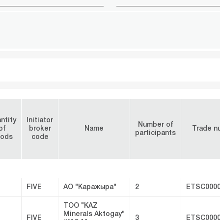
ntity
Initiator
Number of
of
broker
Name
Trade n
participants
ods
code
FIVE
АО "Каражыра"
2
ETSC0000
ТОО "KAZ
Minerals Aktogay"
FIVE
3
ETSC0000